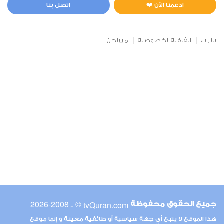
1
22339
استماع
اعجاب
ادعمنا الآن ❤️
اتصل بنا
بانرات
اتفاقية الخصوصية
من نحن
00:00
00:00
6
الأنعام
0
18175
استماع
اعجاب
00:00
00:00
© ـ 2008-2026
tvQuran.com
جميع الحقوق محفوظة
7
هذا الموقع لا يتبع أي جهة سياسية أو طائفية معينة و إنما موقع