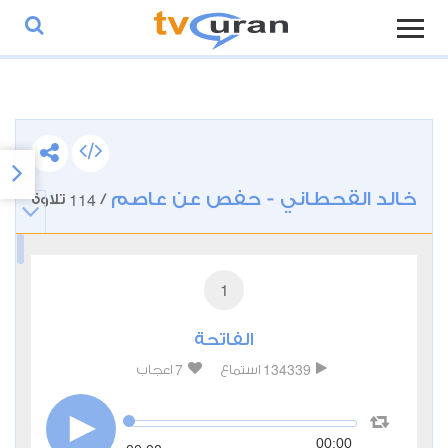
خالد القحطاني - حفص عن عاصم
114
/
تلاوة
1
الفاتحة
7
134339
استماع
اعجاب
00:00