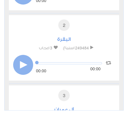
00:00
2
البقرة
3
249484
استماع
اعجاب
00:00
00:00
3
آل عمران
0
56212
استماع
اعجاب