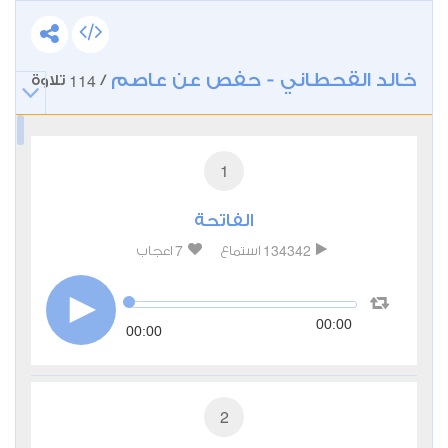
خالد القحطاني - حفص عن عاصم
114
/
تلاوة
1
الفاتحة
7
134342
استماع
اعجاب
00:00
00:00
2