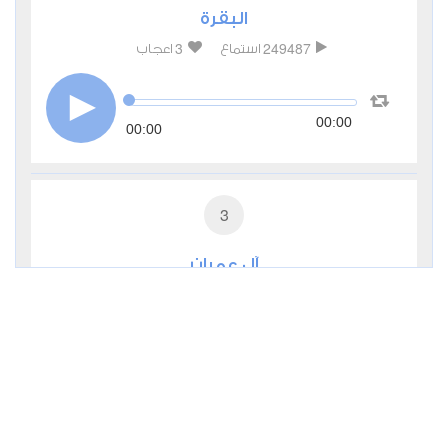
البقرة
3
249487
استماع
اعجاب
00:00
00:00
3
آل عمران
0
56213
استماع
اعجاب
00:00
00:00