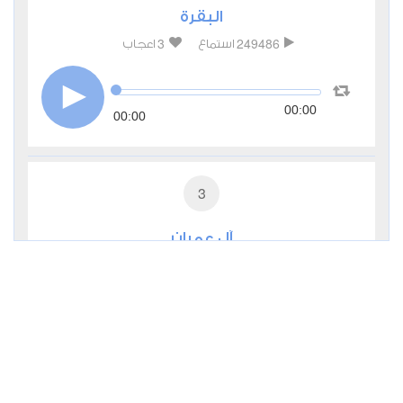
البقرة
3
249486
استماع
اعجاب
00:00
00:00
3
آل عمران
0
56212
استماع
اعجاب
00:00
00:00