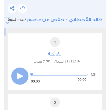
خالد القحطاني - حفص عن عاصم
114
/
تلاوة
1
الفاتحة
7
134342
استماع
اعجاب
00:00
00:00
2