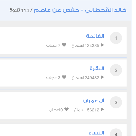
خالد القحطاني - حفص عن عاصم
114
/
تلاوة
الفاتحة
1
7
134335
استماع
اعجاب
البقرة
2
3
249482
استماع
اعجاب
آل عمران
3
0
56212
استماع
اعجاب
النساء
4