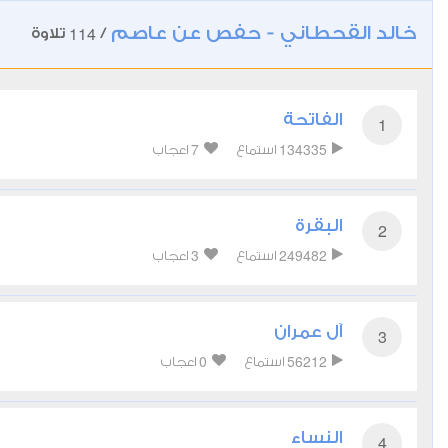
خالد القحطاني - حفص عن عاصم
114
/
تلاوة
الفاتحة
1
7
134335
استماع
اعجاب
البقرة
2
3
249482
استماع
اعجاب
آل عمران
3
0
56212
استماع
اعجاب
النساء
4