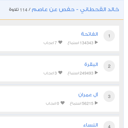
خالد القحطاني - حفص عن عاصم
114
/
تلاوة
الفاتحة
1
7
134343
استماع
اعجاب
البقرة
2
3
249493
استماع
اعجاب
آل عمران
3
0
56215
استماع
اعجاب
النساء
4