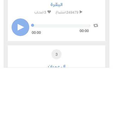
البقرة
3
249479
استماع
اعجاب
00:00
00:00
3
آل عمران
0
56210
استماع
اعجاب
00:00
00:00