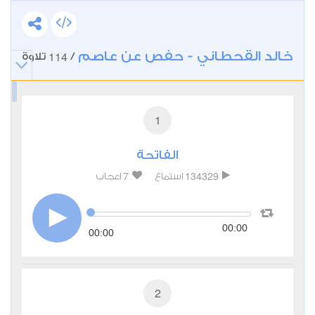
خالد القحطاني - حفص عن عاصم
114
/
تلاوة
1
الفاتحة
7
134329
استماع
اعجاب
00:00
00:00
2