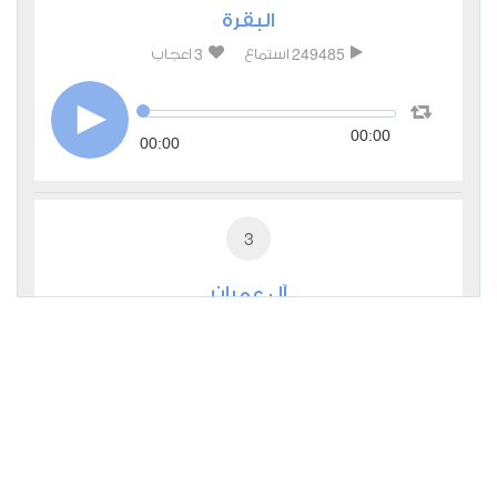
البقرة
3
249485
استماع
اعجاب
00:00
00:00
3
آل عمران
0
56212
استماع
اعجاب
00:00
00:00