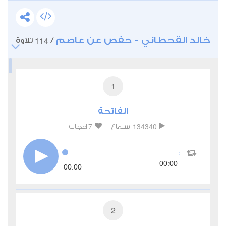
خالد القحطاني - حفص عن عاصم
114
/
تلاوة
1
الفاتحة
7
134340
استماع
اعجاب
00:00
00:00
2