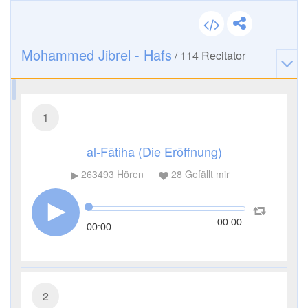
Mohammed Jibrel - Hafs
/
114
Recitator
1
al-Fātiha (Die Eröffnung)
263493
Hören
28
Gefällt mir
00:00
00:00
2