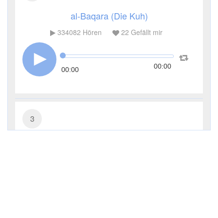
al-Baqara (Die Kuh)
334082
Hören
22
Gefällt mir
00:00
00:00
3
Āl ʿImrān (Die Sippe Imrans)
115249
Hören
5
Gefällt mir
00:00
00:00