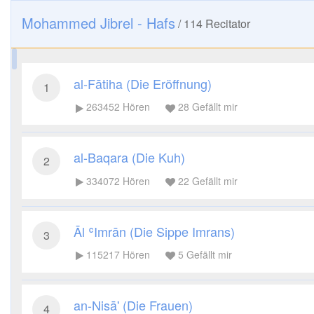
Mohammed Jibrel - Hafs
/
114
Recitator
al-Fātiha (Die Eröffnung)
1
263452
Hören
28
Gefällt mir
al-Baqara (Die Kuh)
2
334072
Hören
22
Gefällt mir
Āl ʿImrān (Die Sippe Imrans)
3
115217
Hören
5
Gefällt mir
an-Nisā' (Die Frauen)
4