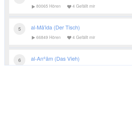
80065
Hören
4
Gefällt mir
al-Mā'ida (Der Tisch)
5
66849
Hören
4
Gefällt mir
al-Anʿām (Das Vieh)
6
68026
Hören
4
Gefällt mir
al-Aʿrāf (Die Höhen)
7
39783
Hören
2
Gefällt mir
al-Anfāl (Die Beute)
8
31234
Hören
1
Gefällt mir