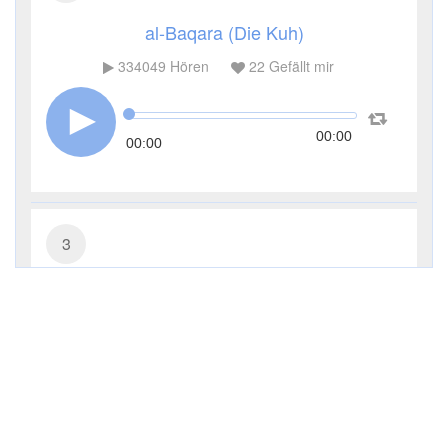
al-Baqara (Die Kuh)
334049
Hören
22
Gefällt mir
00:00
00:00
3
Āl ʿImrān (Die Sippe Imrans)
115173
Hören
5
Gefällt mir
00:00
00:00