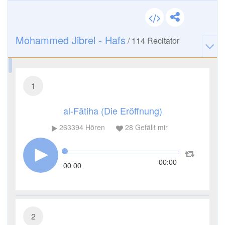
Mohammed Jibrel - Hafs
/
114
Recitator
1
al-Fātiha (Die Eröffnung)
263394
Hören
28
Gefällt mir
00:00
00:00
2