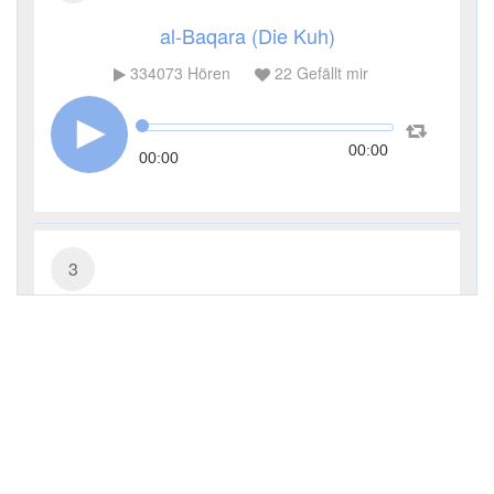
al-Baqara (Die Kuh)
334073
Hören
22
Gefällt mir
00:00
00:00
3
Āl ʿImrān (Die Sippe Imrans)
115225
Hören
5
Gefällt mir
00:00
00:00