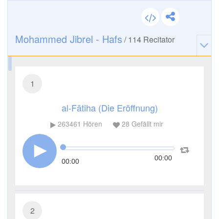
Mohammed Jibrel - Hafs
/
114
Recitator
1
al-Fātiha (Die Eröffnung)
263461
Hören
28
Gefällt mir
00:00
00:00
2