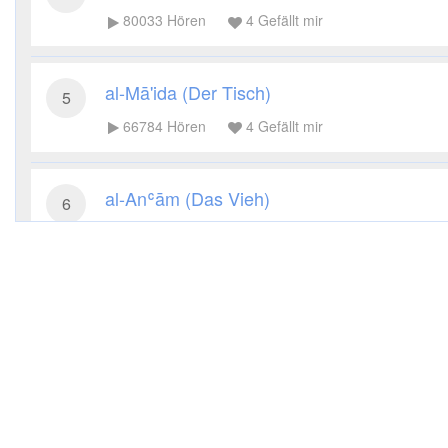
80033
Hören
4
Gefällt mir
al-Mā'ida (Der Tisch)
5
66784
Hören
4
Gefällt mir
al-Anʿām (Das Vieh)
6
67980
Hören
4
Gefällt mir
al-Aʿrāf (Die Höhen)
7
39743
Hören
2
Gefällt mir
al-Anfāl (Die Beute)
8
31205
Hören
1
Gefällt mir