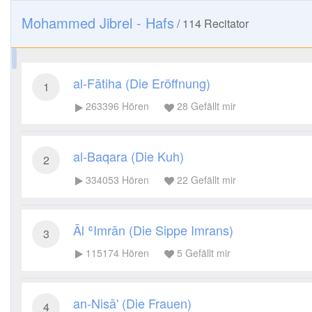
Mohammed Jibrel - Hafs
/
114
Recitator
al-Fātiha (Die Eröffnung)
1
263396
Hören
28
Gefällt mir
al-Baqara (Die Kuh)
2
334053
Hören
22
Gefällt mir
Āl ʿImrān (Die Sippe Imrans)
3
115174
Hören
5
Gefällt mir
an-Nisā' (Die Frauen)
4