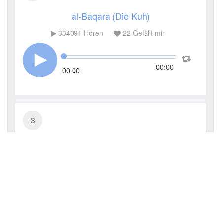
al-Baqara (Die Kuh)
334091
Hören
22
Gefällt mir
00:00
00:00
3
Āl ʿImrān (Die Sippe Imrans)
115260
Hören
5
Gefällt mir
00:00
00:00