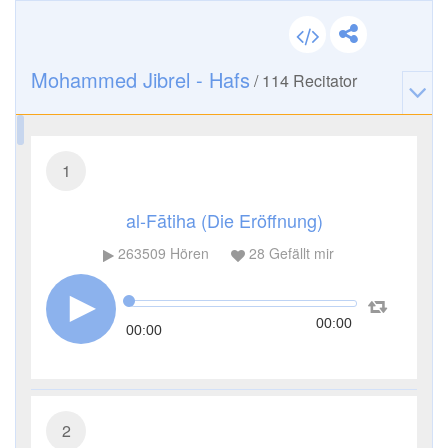
Mohammed Jibrel - Hafs
/
114
Recitator
1
al-Fātiha (Die Eröffnung)
263509
Hören
28
Gefällt mir
00:00
00:00
2