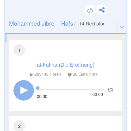
Mohammed Jibrel - Hafs
/
114
Recitator
1
al-Fātiha (Die Eröffnung)
263448
Hören
28
Gefällt mir
00:00
00:00
2