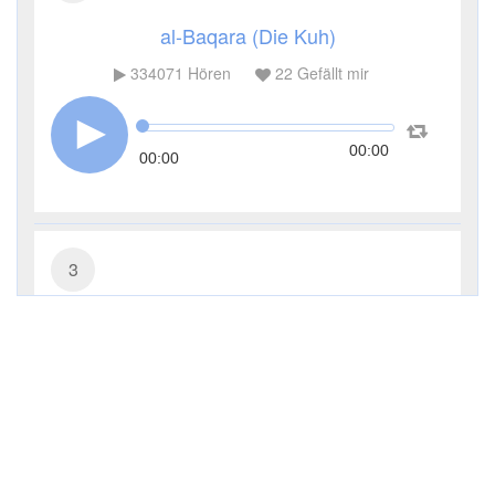
al-Baqara (Die Kuh)
334071
Hören
22
Gefällt mir
00:00
00:00
3
Āl ʿImrān (Die Sippe Imrans)
115215
Hören
5
Gefällt mir
00:00
00:00