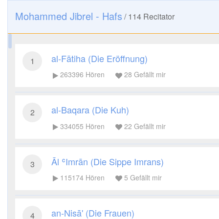
Mohammed Jibrel - Hafs
/
114
Recitator
al-Fātiha (Die Eröffnung)
1
263396
Hören
28
Gefällt mir
al-Baqara (Die Kuh)
2
334055
Hören
22
Gefällt mir
Āl ʿImrān (Die Sippe Imrans)
3
115174
Hören
5
Gefällt mir
an-Nisā' (Die Frauen)
4