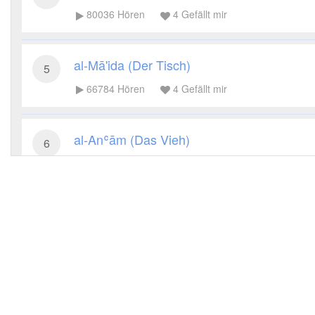
80036
Hören
4
Gefällt mir
al-Mā'ida (Der Tisch)
5
66784
Hören
4
Gefällt mir
al-Anʿām (Das Vieh)
6
67985
Hören
4
Gefällt mir
al-Aʿrāf (Die Höhen)
7
39747
Hören
2
Gefällt mir
al-Anfāl (Die Beute)
8
31206
Hören
1
Gefällt mir