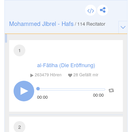
Mohammed Jibrel - Hafs
/
114
Recitator
1
al-Fātiha (Die Eröffnung)
263479
Hören
28
Gefällt mir
00:00
00:00
2