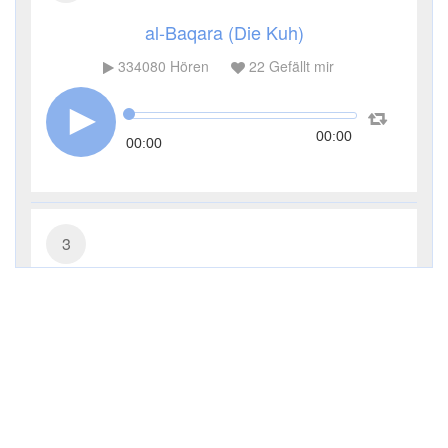
al-Baqara (Die Kuh)
334080
Hören
22
Gefällt mir
00:00
00:00
3
Āl ʿImrān (Die Sippe Imrans)
115244
Hören
5
Gefällt mir
00:00
00:00