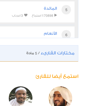
المائدة
5
3
170898
استماع
اعجاب
الأنعام
6
3
115394
استماع
اعجاب
مختارات القارىء
5
/
مادة
الأعراف
7
2
83860
استماع
اعجاب
استمع أيضا للقارئ
الأنفال
8
3
56866
استماع
اعجاب