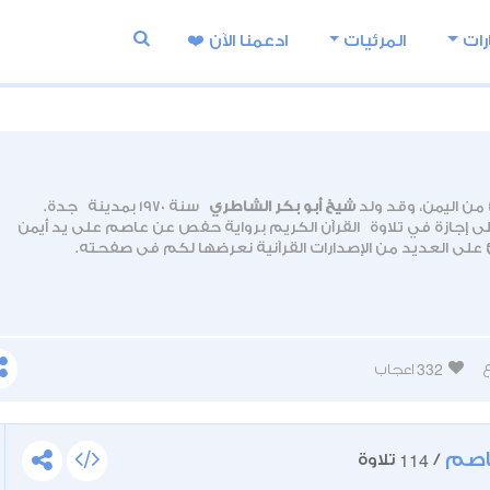
رات
المرئيات
ادعمنا اﻵن ❤️
من اليمن، وقد ولد
شيخ أبو بكر الشاطري
سنة 1970 بمدينة جدة.
إجازة في تلاوة القرآن الكريم برواية حفص عن عاصم على يد أيمن
 مدينة جدة.
332
اعجاب
اصم
114
/
تلاوة