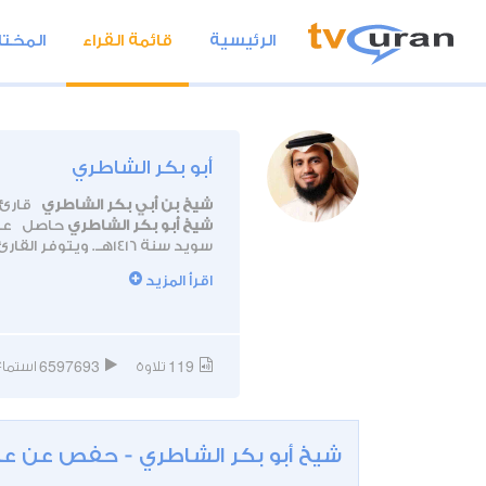
الرئيسية
قائمة القراء
المختا
أبو بكر الشاطري
شيخ بن أبي بكر الشاطري
قارئ 
شيخ أبو بكر الشاطري
حاصل على 
سويد سنة 1416هــ. ويتوفر القارئ على العديد من الإصدارات القرآنية نعرضها لكم في صفحته.
يعمل القارئ إماما بأحد مساجد
اقرأ المزيد
6597693
119
تلاوة
استماع
شيخ أبو بكر الشاطري - حفص عن ع