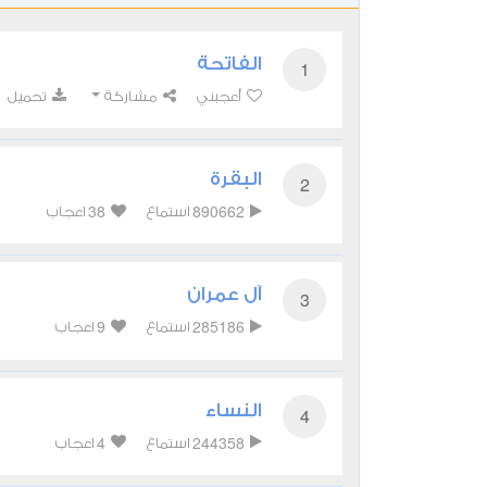
الفاتحة
1
أعجبني
مشاركة
تحميل
البقرة
2
38
890662
استماع
اعجاب
آل عمران
3
9
285186
استماع
اعجاب
النساء
4
4
244358
استماع
اعجاب