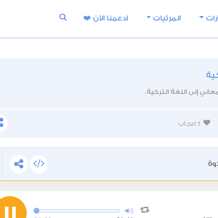
رات
المرئيات
ادعمنا اﻵن ❤️
ية
عاني إلى اللغة التركية.
1
اعجاب
وة