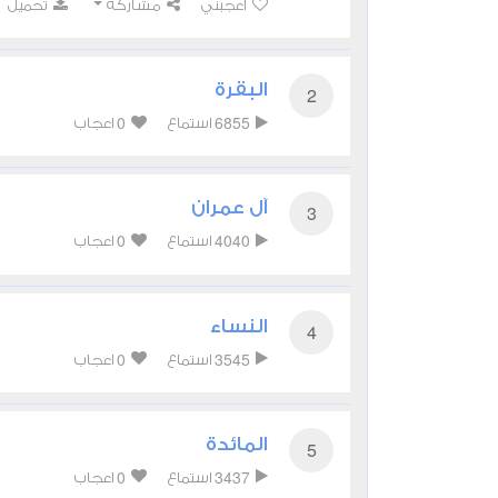
أعجبني
مشاركة
تحميل
البقرة
2
0
6855
استماع
اعجاب
آل عمران
3
0
4040
استماع
اعجاب
النساء
4
0
3545
استماع
اعجاب
المائدة
5
0
3437
استماع
اعجاب