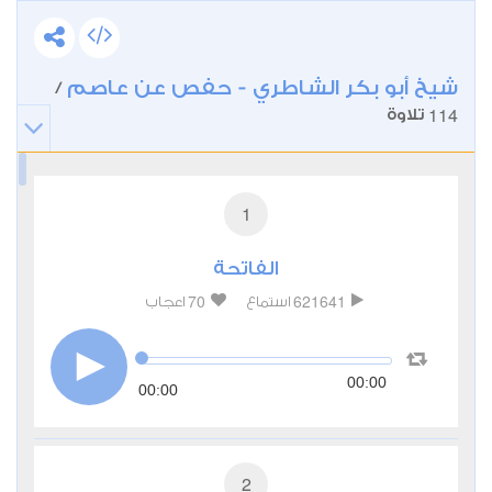
شيخ أبو بكر الشاطري - حفص عن عاصم
/
114
تلاوة
1
الفاتحة
70
621641
استماع
اعجاب
00:00
00:00
2