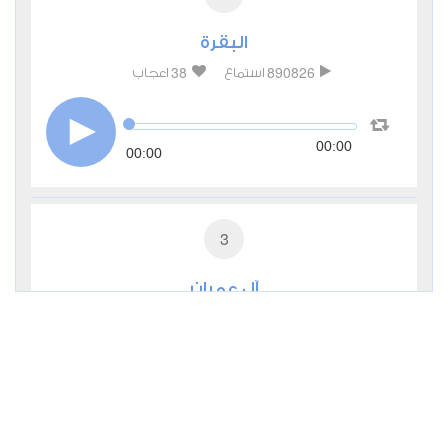
البقرة
38
890826
استماع
اعجاب
00:00
00:00
3
آل عمران
9
285234
استماع
اعجاب
00:00
00:00