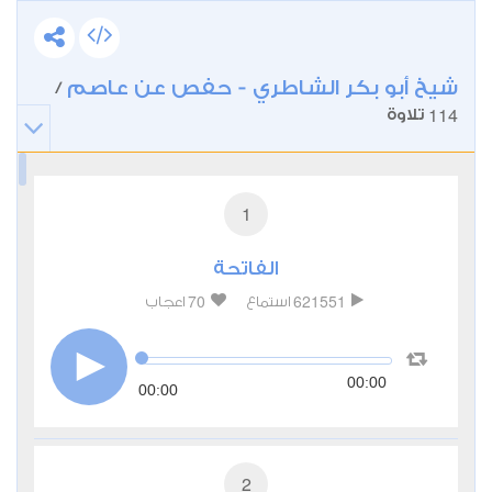
شيخ أبو بكر الشاطري - حفص عن عاصم
/
114
تلاوة
1
الفاتحة
70
621551
استماع
اعجاب
00:00
00:00
2