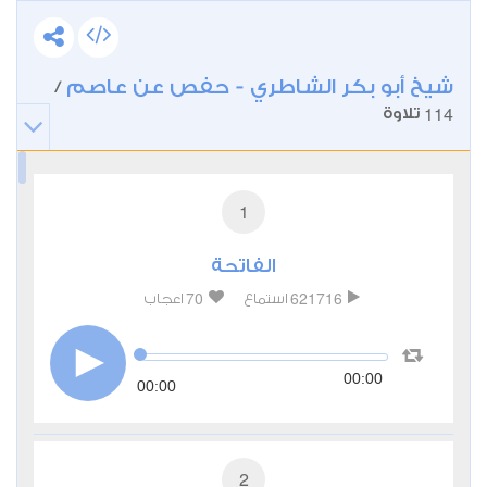
شيخ أبو بكر الشاطري - حفص عن عاصم
/
114
تلاوة
1
الفاتحة
70
621716
استماع
اعجاب
00:00
00:00
2