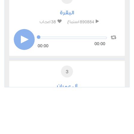
البقرة
38
890884
استماع
اعجاب
00:00
00:00
3
آل عمران
9
285263
استماع
اعجاب
00:00
00:00