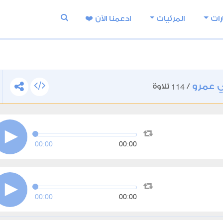
رات
المرئيات
ادعمنا اﻵن ❤️
 عمرو
114
/
تلاوة
00:00
00:00
00:00
00:00