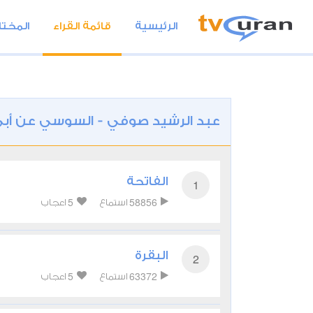
الرئيسية
قائمة القراء
المختا
عبد الرشيد صوفي - السوسي عن أبي
الفاتحة
1
5
58856
استماع
اعجاب
البقرة
2
5
63372
استماع
اعجاب