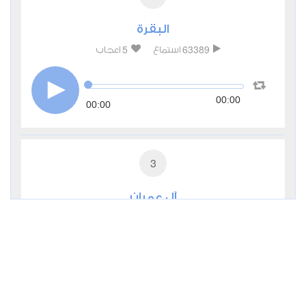
البقرة
5
63389
استماع
اعجاب
00:00
00:00
3
آل عمران
2
27834
استماع
اعجاب
00:00
00:00