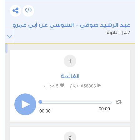
عبد الرشيد صوفي - السوسي عن أبي عمرو
114
/
تلاوة
1
الفاتحة
5
58866
استماع
اعجاب
00:00
00:00
2