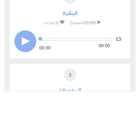
البقرة
5
63389
استماع
اعجاب
00:00
00:00
3
آل عمران
2
27834
استماع
اعجاب
00:00
00:00