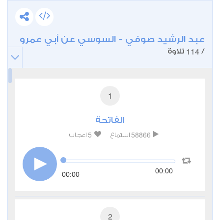
عبد الرشيد صوفي - السوسي عن أبي عمرو
114
/
تلاوة
1
الفاتحة
5
58866
استماع
اعجاب
00:00
00:00
2