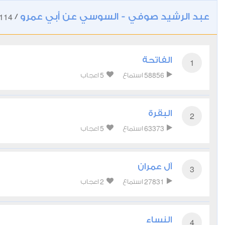
عبد الرشيد صوفي - السوسي عن أبي عمرو
114
/
الفاتحة
1
5
58856
استماع
اعجاب
البقرة
2
5
63373
استماع
اعجاب
آل عمران
3
2
27831
استماع
اعجاب
النساء
4