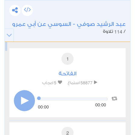
عبد الرشيد صوفي - السوسي عن أبي عمرو
114
/
تلاوة
1
الفاتحة
5
58877
استماع
اعجاب
00:00
00:00
2