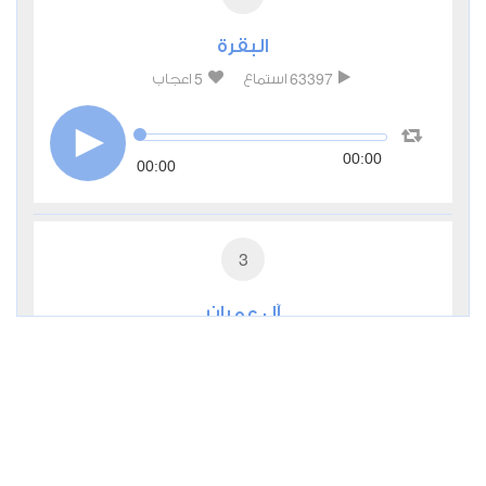
البقرة
5
63397
استماع
اعجاب
00:00
00:00
3
آل عمران
2
27838
استماع
اعجاب
00:00
00:00