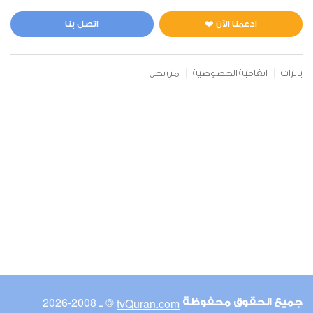
المائدة
0
18751
استماع
اعجاب
ادعمنا الآن ❤️
اتصل بنا
بانرات
اتفاقية الخصوصية
من نحن
00:00
00:00
6
الأنعام
0
17981
استماع
اعجاب
00:00
00:00
© ـ 2008-2026
tvQuran.com
جميع الحقوق محفوظة
7