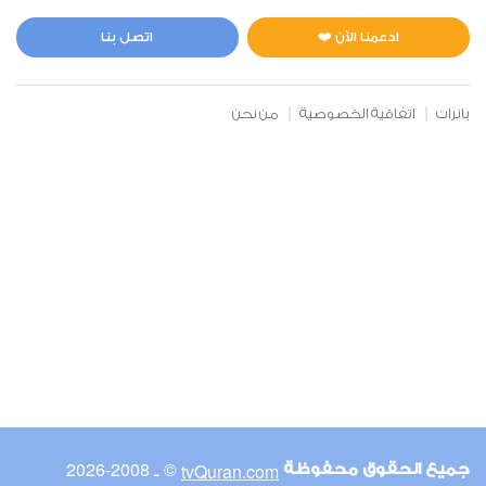
المائدة
0
18750
استماع
اعجاب
ادعمنا الآن ❤️
اتصل بنا
بانرات
اتفاقية الخصوصية
من نحن
00:00
00:00
6
الأنعام
0
17977
استماع
اعجاب
00:00
00:00
© ـ 2008-2026
tvQuran.com
جميع الحقوق محفوظة
7