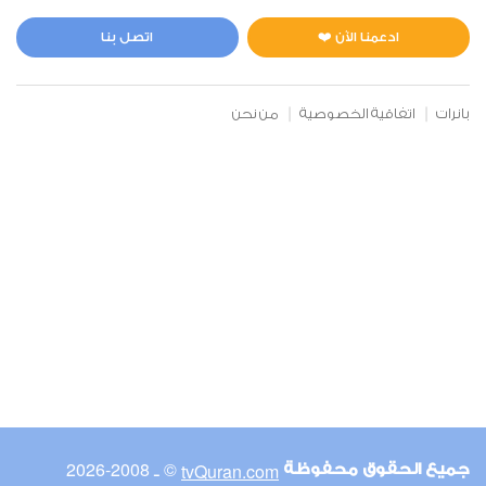
المائدة
0
18750
استماع
اعجاب
ادعمنا الآن ❤️
اتصل بنا
بانرات
اتفاقية الخصوصية
من نحن
00:00
00:00
6
الأنعام
0
17978
استماع
اعجاب
00:00
00:00
© ـ 2008-2026
tvQuran.com
جميع الحقوق محفوظة
7