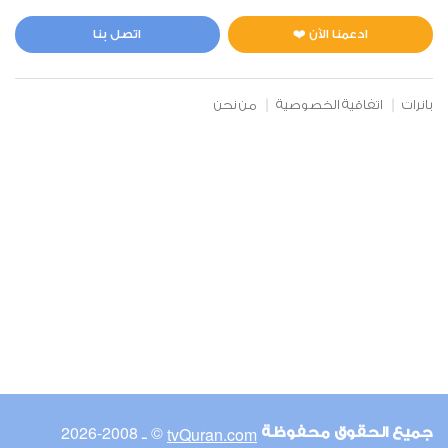
المائدة
0
18744
استماع
اعجاب
ادعمنا الآن ❤️
اتصل بنا
بانرات
اتفاقية الخصوصية
من نحن
00:00
00:00
6
الأنعام
0
17975
استماع
اعجاب
00:00
00:00
© ـ 2008-2026
tvQuran.com
جميع الحقوق محفوظة
7