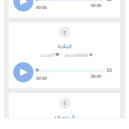
00:00
00:00
2
البقرة
5
63349
استماع
اعجاب
00:00
00:00
3
آل عمران
2
27820
استماع
اعجاب