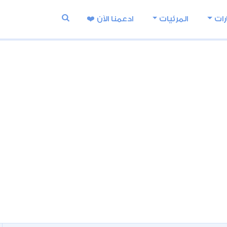
رات
المرئيات
ادعمنا اﻵن ❤️