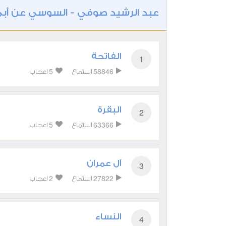
عبد الرشيد صوفي - السوسي عن أبي
الفاتحة
1
5
58846
استماع
اعجاب
البقرة
2
5
63366
استماع
اعجاب
آل عمران
3
2
27822
استماع
اعجاب
النساء
4