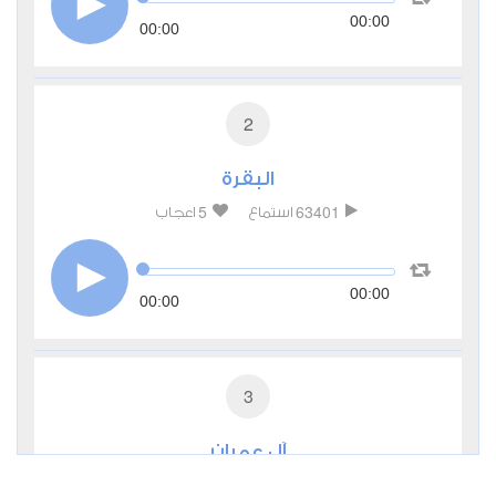
00:00
00:00
2
البقرة
5
63401
استماع
اعجاب
00:00
00:00
3
آل عمران
2
27840
استماع
اعجاب