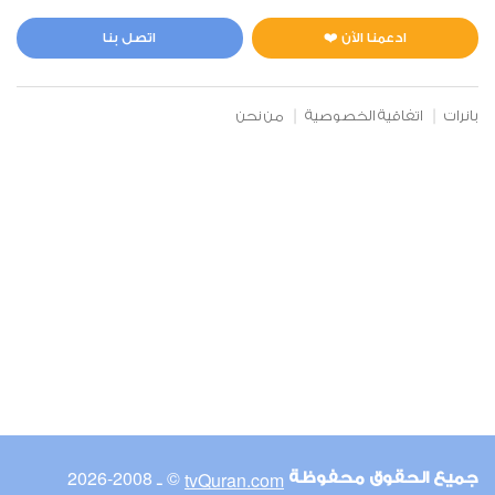
المائدة
0
18754
استماع
اعجاب
ادعمنا الآن ❤️
اتصل بنا
بانرات
اتفاقية الخصوصية
من نحن
00:00
00:00
6
الأنعام
0
17991
استماع
اعجاب
00:00
00:00
© ـ 2008-2026
tvQuran.com
جميع الحقوق محفوظة
7