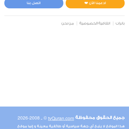
0
7127
استماع
اعجاب
ادعمنا الآن ❤️
اتصل بنا
بانرات
اتفاقية الخصوصية
من نحن
00:00
00:00
6
الأنعام
0
7215
استماع
اعجاب
00:00
00:00
© ـ 2008-2026
tvQuran.com
جميع الحقوق محفوظة
7
هذا الموقع لا يتبع أي جهة سياسية أو طائفية معينة و إنما موقع