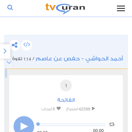
أحمد الحواشي - حفص عن عاصم
114
/
تلاوة
1
الفاتحة
5
42398
استماع
اعجاب
00:00