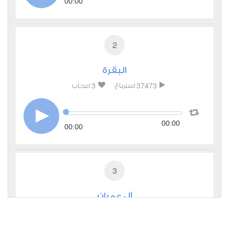
00:00
2
البقرة
3
37473
استماع
اعجاب
00:00
00:00
3
آل عمران
0
11346
استماع
اعجاب