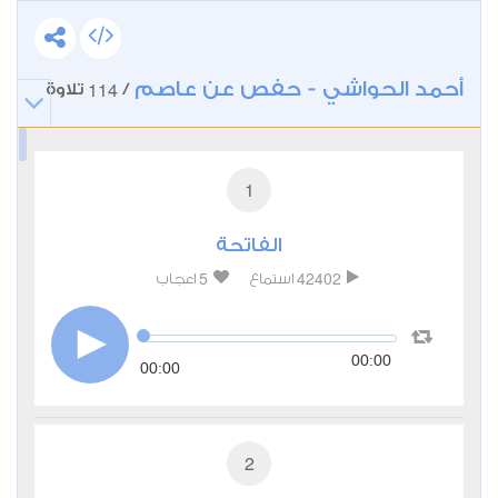
أحمد الحواشي - حفص عن عاصم
114
/
تلاوة
1
الفاتحة
5
42402
استماع
اعجاب
00:00
00:00
2