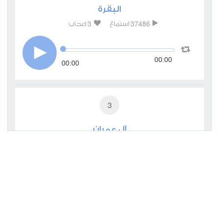
البقرة
3
37486
استماع
اعجاب
00:00
00:00
3
آل عمران
0
11350
استماع
اعجاب
00:00
00:00