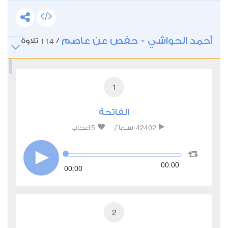
أحمد الحواشي - حفص عن عاصم
114
/
تلاوة
1
الفاتحة
5
42402
استماع
اعجاب
00:00
00:00
2