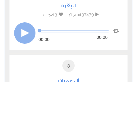
البقرة
3
37479
استماع
اعجاب
00:00
00:00
3
آل عمران
0
11347
استماع
اعجاب
00:00
00:00