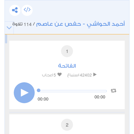
أحمد الحواشي - حفص عن عاصم
114
/
تلاوة
1
الفاتحة
5
42402
استماع
اعجاب
00:00
00:00
2