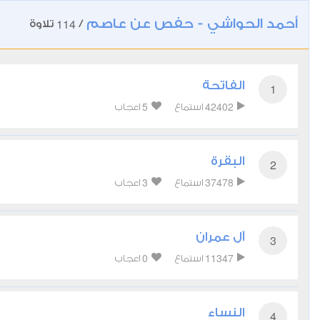
أحمد الحواشي - حفص عن عاصم
114
/
تلاوة
الفاتحة
1
5
42402
استماع
اعجاب
البقرة
2
3
37478
استماع
اعجاب
آل عمران
3
0
11347
استماع
اعجاب
النساء
4