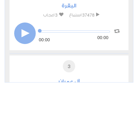
البقرة
3
37478
استماع
اعجاب
00:00
00:00
3
آل عمران
0
11347
استماع
اعجاب
00:00
00:00