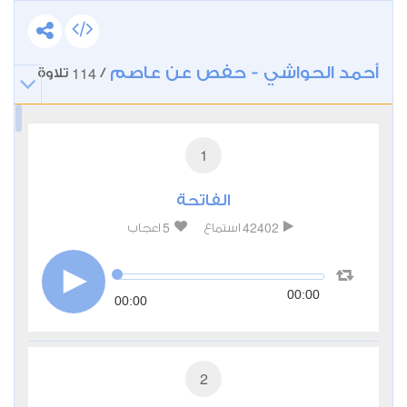
أحمد الحواشي - حفص عن عاصم
114
/
تلاوة
1
الفاتحة
5
42402
استماع
اعجاب
00:00
00:00
2