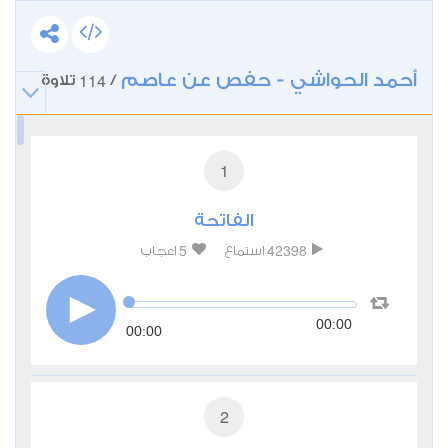
أحمد الحواشي - حفص عن عاصم
114
/
تلاوة
1
الفاتحة
5
42398
استماع
اعجاب
00:00
00:00
2