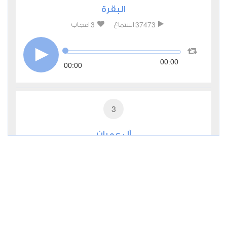
البقرة
3
37473
استماع
اعجاب
00:00
00:00
3
آل عمران
0
11346
استماع
اعجاب
00:00
00:00