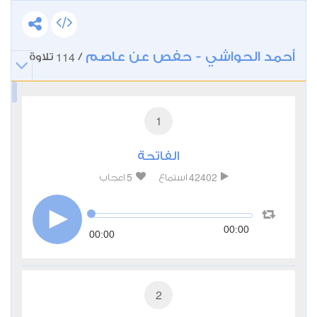
أحمد الحواشي - حفص عن عاصم
114
/
تلاوة
1
الفاتحة
5
42402
استماع
اعجاب
00:00
00:00
2