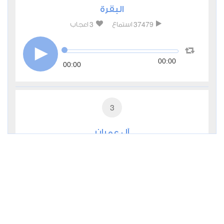
البقرة
3
37479
استماع
اعجاب
00:00
00:00
3
آل عمران
0
11347
استماع
اعجاب
00:00
00:00