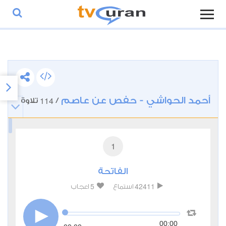
أحمد الحواشي - حفص عن عاصم
114
/
تلاوة
1
الفاتحة
5
42411
استماع
اعجاب
00:00