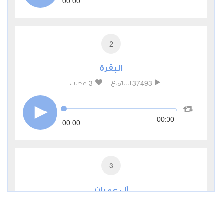
00:00
2
البقرة
3
37493
استماع
اعجاب
00:00
00:00
3
آل عمران
0
11354
استماع
اعجاب