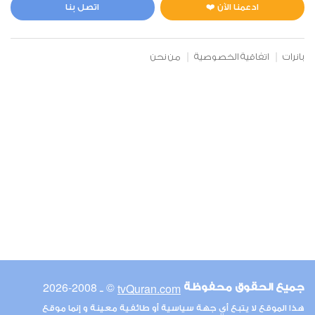
0
7134
استماع
اعجاب
ادعمنا الآن ❤️
اتصل بنا
بانرات
اتفاقية الخصوصية
من نحن
00:00
00:00
6
الأنعام
0
7218
استماع
اعجاب
00:00
00:00
© ـ 2008-2026
tvQuran.com
جميع الحقوق محفوظة
7
هذا الموقع لا يتبع أي جهة سياسية أو طائفية معينة و إنما موقع