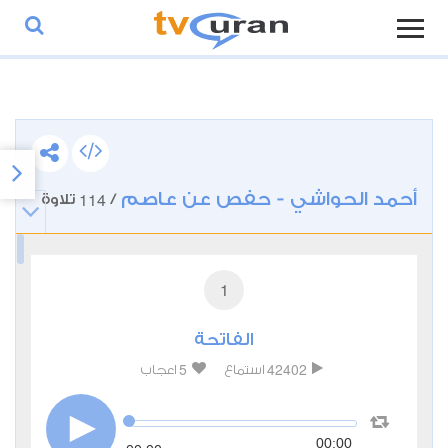
أحمد الحواشي - حفص عن عاصم
114
/
تلاوة
1
الفاتحة
5
42402
استماع
اعجاب
00:00