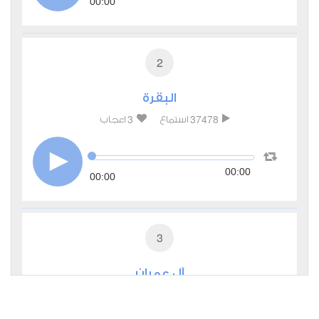
00:00
2
البقرة
3
37478
استماع
اعجاب
00:00
00:00
3
آل عمران
0
11347
استماع
اعجاب