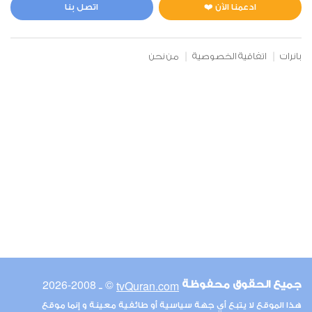
0
7129
استماع
اعجاب
ادعمنا الآن ❤️
اتصل بنا
بانرات
اتفاقية الخصوصية
من نحن
00:00
00:00
6
الأنعام
0
7217
استماع
اعجاب
00:00
00:00
© ـ 2008-2026
tvQuran.com
جميع الحقوق محفوظة
7
هذا الموقع لا يتبع أي جهة سياسية أو طائفية معينة و إنما موقع