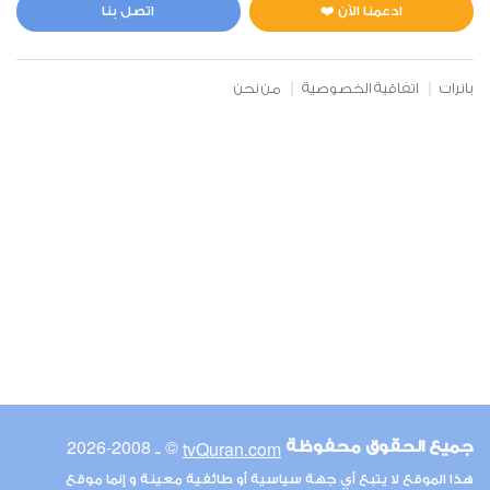
0
7125
استماع
اعجاب
ادعمنا الآن ❤️
اتصل بنا
بانرات
اتفاقية الخصوصية
من نحن
00:00
00:00
6
الأنعام
0
7215
استماع
اعجاب
00:00
00:00
© ـ 2008-2026
tvQuran.com
جميع الحقوق محفوظة
7
هذا الموقع لا يتبع أي جهة سياسية أو طائفية معينة و إنما موقع