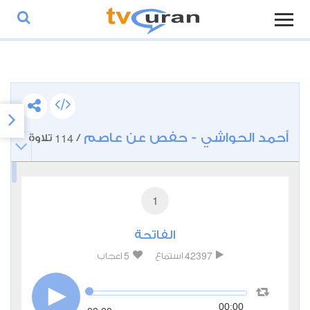
أحمد الحواشي - حفص عن عاصم
114
/
تلاوة
1
الفاتحة
5
42397
استماع
اعجاب
00:00