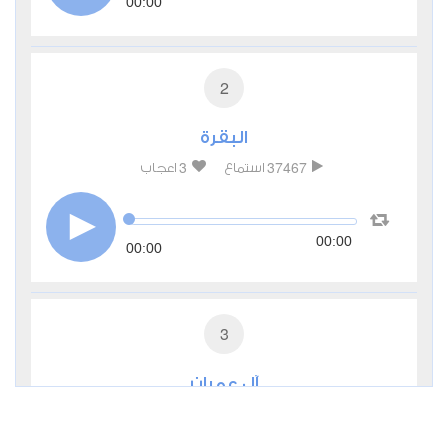
00:00
2
البقرة
3
37467
استماع
اعجاب
00:00
00:00
3
آل عمران
0
11345
استماع
اعجاب