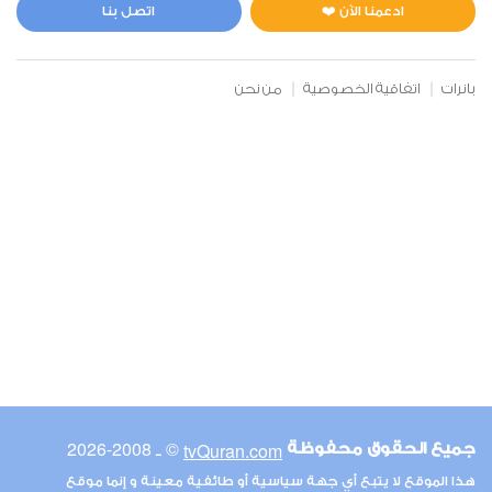
0
7127
استماع
اعجاب
ادعمنا الآن ❤️
اتصل بنا
بانرات
اتفاقية الخصوصية
من نحن
00:00
00:00
6
الأنعام
0
7215
استماع
اعجاب
00:00
00:00
© ـ 2008-2026
tvQuran.com
جميع الحقوق محفوظة
7
هذا الموقع لا يتبع أي جهة سياسية أو طائفية معينة و إنما موقع