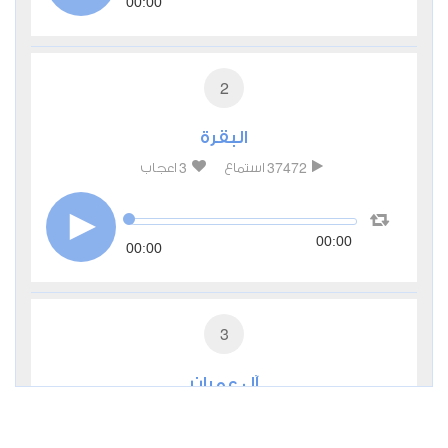
00:00
2
البقرة
3
37472
استماع
اعجاب
00:00
00:00
3
آل عمران
0
11346
استماع
اعجاب