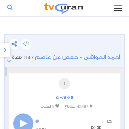
أحمد الحواشي - حفص عن عاصم
114
/
تلاوة
1
الفاتحة
5
42397
استماع
اعجاب
00:00