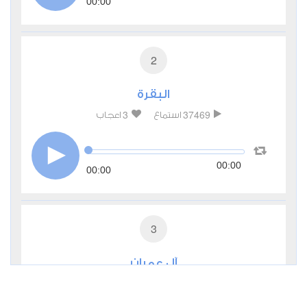
00:00
2
البقرة
3
37469
استماع
اعجاب
00:00
00:00
3
آل عمران
0
11346
استماع
اعجاب