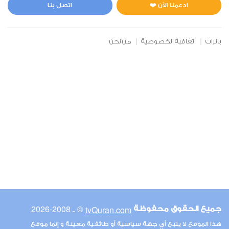
0
7126
استماع
اعجاب
ادعمنا الآن ❤️
اتصل بنا
بانرات
اتفاقية الخصوصية
من نحن
00:00
00:00
6
الأنعام
0
7215
استماع
اعجاب
00:00
00:00
© ـ 2008-2026
tvQuran.com
جميع الحقوق محفوظة
7
هذا الموقع لا يتبع أي جهة سياسية أو طائفية معينة و إنما موقع