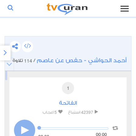
أحمد الحواشي - حفص عن عاصم
114
/
تلاوة
1
الفاتحة
5
42397
استماع
اعجاب
00:00