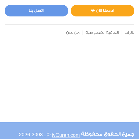
المائدة
3
36749
استماع
اعجاب
ادعمنا الآن ❤️
اتصل بنا
بانرات
اتفاقية الخصوصية
من نحن
00:00
00:00
6
الأنعام
2
42765
استماع
اعجاب
00:00
00:00
© ـ 2008-2026
tvQuran.com
جميع الحقوق محفوظة
7