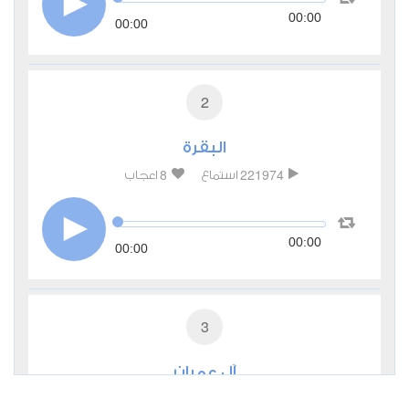
00:00
00:00
2
البقرة
8
221974
استماع
اعجاب
00:00
00:00
3
آل عمران
2
65076
استماع
اعجاب