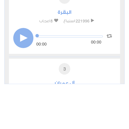
البقرة
8
221996
استماع
اعجاب
00:00
00:00
3
آل عمران
2
65089
استماع
اعجاب
00:00
00:00