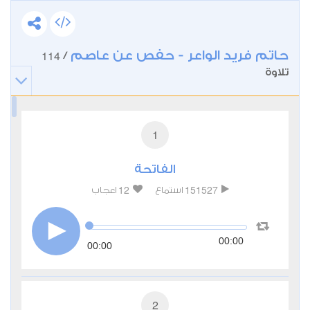
حاتم فريد الواعر - حفص عن عاصم
114
/
تلاوة
1
الفاتحة
12
151527
استماع
اعجاب
00:00
00:00
2