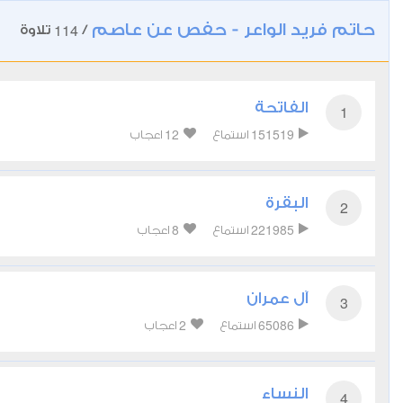
حاتم فريد الواعر - حفص عن عاصم
114
/
تلاوة
الفاتحة
1
12
151519
استماع
اعجاب
البقرة
2
8
221985
استماع
اعجاب
آل عمران
3
2
65086
استماع
اعجاب
النساء
4