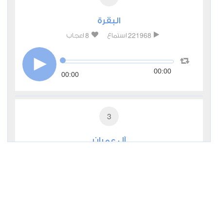
البقرة
8
221968
استماع
اعجاب
00:00
00:00
3
آل عمران
2
65069
استماع
اعجاب
00:00
00:00