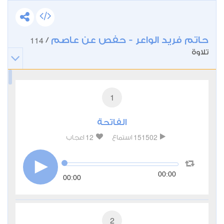
حاتم فريد الواعر - حفص عن عاصم
114
/
تلاوة
1
الفاتحة
12
151502
استماع
اعجاب
00:00
00:00
2